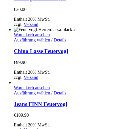
werden
€
30,00
Enthält 20% MwSt.
zzgl.
Versand
Warenkorb ansehen
Dieses
Ausführung wählen
/
Details
Produkt
weist
Chino Lasse Feuervogl
mehrere
Varianten
€
99,90
auf.
Die
Enthält 20% MwSt.
Optionen
zzgl.
Versand
können
auf
Warenkorb ansehen
der
Dieses
Ausführung wählen
/
Details
Produktseite
Produkt
gewählt
weist
Jeans FINN Feuervogl
werden
mehrere
Varianten
€
109,90
auf.
Die
Enthält 20% MwSt.
Optionen