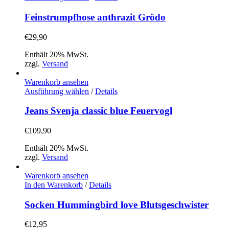
Produktseite
Produkt
gewählt
weist
Feinstrumpfhose anthrazit Grödo
werden
mehrere
Varianten
€
29,90
auf.
Die
Enthält 20% MwSt.
Optionen
zzgl.
Versand
können
auf
Warenkorb ansehen
der
Dieses
Ausführung wählen
/
Details
Produktseite
Produkt
gewählt
weist
Jeans Svenja classic blue Feuervogl
werden
mehrere
Varianten
€
109,90
auf.
Die
Enthält 20% MwSt.
Optionen
zzgl.
Versand
können
auf
Warenkorb ansehen
der
In den Warenkorb
/
Details
Produktseite
gewählt
Socken Hummingbird love Blutsgeschwister
werden
€
12,95