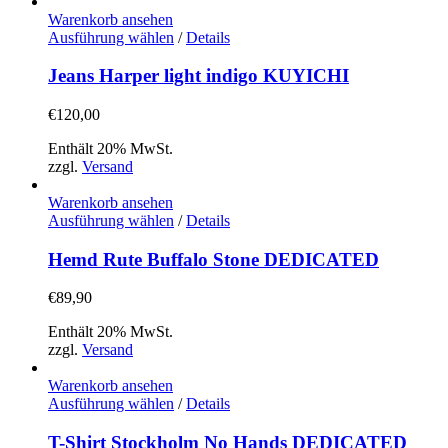
auf
Warenkorb ansehen
der
Dieses
Ausführung wählen
/
Details
Produktseite
Produkt
gewählt
weist
Jeans Harper light indigo KUYICHI
werden
mehrere
Varianten
€
120,00
auf.
Die
Enthält 20% MwSt.
Optionen
zzgl.
Versand
können
auf
Warenkorb ansehen
der
Dieses
Ausführung wählen
/
Details
Produktseite
Produkt
gewählt
weist
Hemd Rute Buffalo Stone DEDICATED
werden
mehrere
Varianten
€
89,90
auf.
Die
Enthält 20% MwSt.
Optionen
zzgl.
Versand
können
auf
Warenkorb ansehen
der
Dieses
Ausführung wählen
/
Details
Produktseite
Produkt
gewählt
weist
T-Shirt Stockholm No Hands DEDICATED