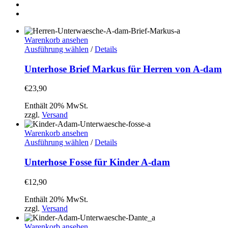
Warenkorb ansehen
Dieses
Ausführung wählen
/
Details
Produkt
weist
Unterhose Brief Markus für Herren von A-dam
mehrere
Varianten
€
23,90
auf.
Die
Enthält 20% MwSt.
Optionen
zzgl.
Versand
können
auf
Warenkorb ansehen
der
Dieses
Ausführung wählen
/
Details
Produktseite
Produkt
gewählt
weist
Unterhose Fosse für Kinder A-dam
werden
mehrere
Varianten
€
12,90
auf.
Die
Enthält 20% MwSt.
Optionen
zzgl.
Versand
können
auf
Warenkorb ansehen