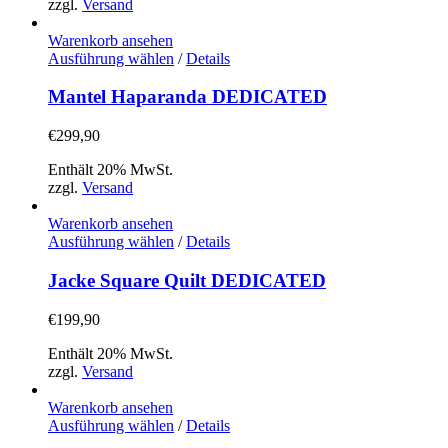
zzgl.
Versand
können
auf
Warenkorb ansehen
der
Dieses
Ausführung wählen
/
Details
Produktseite
Produkt
gewählt
weist
Mantel Haparanda DEDICATED
werden
mehrere
Varianten
€
299,90
auf.
Die
Enthält 20% MwSt.
Optionen
zzgl.
Versand
können
auf
Warenkorb ansehen
der
Dieses
Ausführung wählen
/
Details
Produktseite
Produkt
gewählt
weist
Jacke Square Quilt DEDICATED
werden
mehrere
Varianten
€
199,90
auf.
Die
Enthält 20% MwSt.
Optionen
zzgl.
Versand
können
auf
Warenkorb ansehen
der
Dieses
Ausführung wählen
/
Details
Produktseite
Produkt