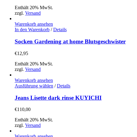
Enthält 20% MwSt.
zzgl.
Versand
Warenkorb ansehen
In den Warenkorb
/
Details
Socken Gardening at home Blutsgeschwister
€
12,95
Enthält 20% MwSt.
zzgl.
Versand
Warenkorb ansehen
Dieses
Ausführung wählen
/
Details
Produkt
weist
Jeans Lisette dark rinse KUYICHI
mehrere
Varianten
€
110,00
auf.
Die
Enthält 20% MwSt.
Optionen
zzgl.
Versand
können
auf
Warenkorb ansehen