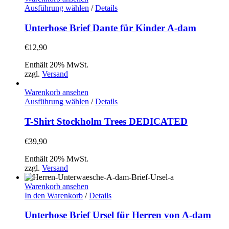
der
Dieses
Ausführung wählen
/
Details
Produktseite
Produkt
gewählt
weist
Unterhose Brief Dante für Kinder A-dam
werden
mehrere
Varianten
€
12,90
auf.
Die
Enthält 20% MwSt.
Optionen
zzgl.
Versand
können
auf
Warenkorb ansehen
der
Dieses
Ausführung wählen
/
Details
Produktseite
Produkt
gewählt
weist
T-Shirt Stockholm Trees DEDICATED
werden
mehrere
Varianten
€
39,90
auf.
Die
Enthält 20% MwSt.
Optionen
zzgl.
Versand
können
auf
Warenkorb ansehen
der
In den Warenkorb
/
Details
Produktseite
gewählt
Unterhose Brief Ursel für Herren von A-dam
werden