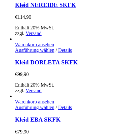
gewählt
weist
Kleid NEREIDE SKFK
werden
mehrere
Varianten
€
114,90
auf.
Die
Enthält 20% MwSt.
Optionen
zzgl.
Versand
können
auf
Warenkorb ansehen
der
Dieses
Ausführung wählen
/
Details
Produktseite
Produkt
gewählt
weist
Kleid DORLETA SKFK
werden
mehrere
Varianten
€
99,90
auf.
Die
Enthält 20% MwSt.
Optionen
zzgl.
Versand
können
auf
Warenkorb ansehen
der
Dieses
Ausführung wählen
/
Details
Produktseite
Produkt
gewählt
weist
Kleid EBA SKFK
werden
mehrere
Varianten
€
79,90
auf.