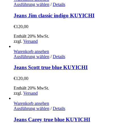
der
Dieses
Ausführung wählen
/
Details
Produktseite
Produkt
gewählt
weist
Jeans Jim classic indigo KUYICHI
werden
mehrere
Varianten
€
120,00
auf.
Die
Enthält 20% MwSt.
Optionen
zzgl.
Versand
können
auf
Warenkorb ansehen
der
Dieses
Ausführung wählen
/
Details
Produktseite
Produkt
gewählt
weist
Jeans Scott true blue KUYICHI
werden
mehrere
Varianten
€
120,00
auf.
Die
Enthält 20% MwSt.
Optionen
zzgl.
Versand
können
auf
Warenkorb ansehen
der
Dieses
Ausführung wählen
/
Details
Produktseite
Produkt
gewählt
weist
Jeans Carey true blue KUYICHI
werden
mehrere