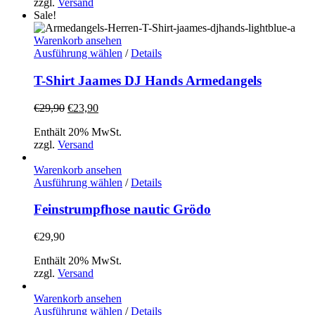
zzgl.
Versand
können
Sale!
auf
der
Warenkorb ansehen
Produktseite
Dieses
Ausführung wählen
/
Details
gewählt
Produkt
werden
weist
T-Shirt Jaames DJ Hands Armedangels
mehrere
Varianten
Ursprünglicher
Aktueller
€
29,90
€
23,90
auf.
Preis
Preis
Die
Enthält 20% MwSt.
war:
ist:
Optionen
zzgl.
Versand
€29,90
€23,90.
können
auf
Warenkorb ansehen
der
Dieses
Ausführung wählen
/
Details
Produktseite
Produkt
gewählt
weist
Feinstrumpfhose nautic Grödo
werden
mehrere
Varianten
€
29,90
auf.
Die
Enthält 20% MwSt.
Optionen
zzgl.
Versand
können
auf
Warenkorb ansehen
der
Dieses
Ausführung wählen
/
Details