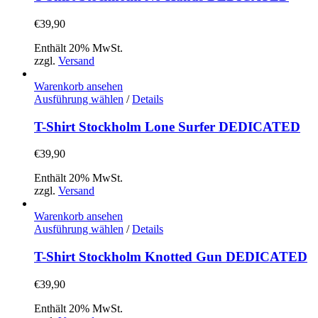
werden
mehrere
Varianten
€
39,90
auf.
Die
Enthält 20% MwSt.
Optionen
zzgl.
Versand
können
auf
Warenkorb ansehen
der
Dieses
Ausführung wählen
/
Details
Produktseite
Produkt
gewählt
weist
T-Shirt Stockholm Lone Surfer DEDICATED
werden
mehrere
Varianten
€
39,90
auf.
Die
Enthält 20% MwSt.
Optionen
zzgl.
Versand
können
auf
Warenkorb ansehen
der
Dieses
Ausführung wählen
/
Details
Produktseite
Produkt
gewählt
weist
T-Shirt Stockholm Knotted Gun DEDICATED
werden
mehrere
Varianten
€
39,90
auf.
Die
Enthält 20% MwSt.
Optionen