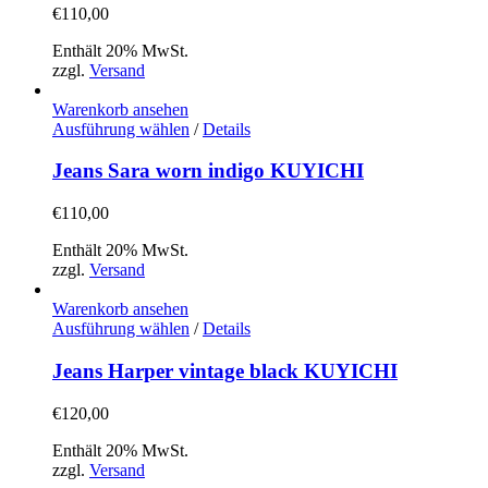
Varianten
€
110,00
auf.
Die
Enthält 20% MwSt.
Optionen
zzgl.
Versand
können
auf
Warenkorb ansehen
der
Dieses
Ausführung wählen
/
Details
Produktseite
Produkt
gewählt
weist
Jeans Sara worn indigo KUYICHI
werden
mehrere
Varianten
€
110,00
auf.
Die
Enthält 20% MwSt.
Optionen
zzgl.
Versand
können
auf
Warenkorb ansehen
der
Dieses
Ausführung wählen
/
Details
Produktseite
Produkt
gewählt
weist
Jeans Harper vintage black KUYICHI
werden
mehrere
Varianten
€
120,00
auf.
Die
Enthält 20% MwSt.
Optionen
zzgl.
Versand
können