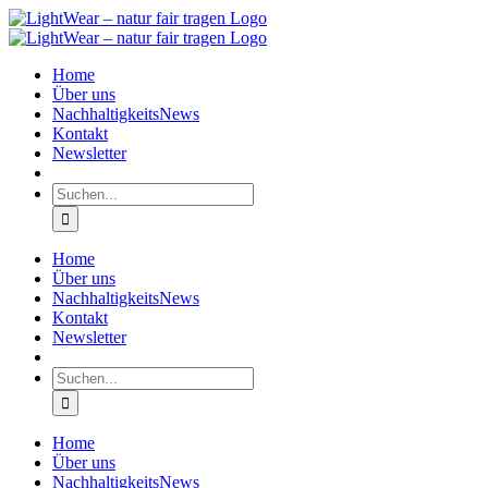
Zum
Inhalt
springen
Home
Über uns
NachhaltigkeitsNews
Kontakt
Newsletter
Suche
nach:
Home
Über uns
NachhaltigkeitsNews
Kontakt
Newsletter
Suche
nach:
Home
Über uns
NachhaltigkeitsNews