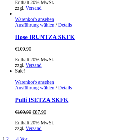
Die
Enthält 20% MwSt.
Optionen
zzgl.
Versand
können
auf
Warenkorb ansehen
der
Dieses
Ausführung wählen
/
Details
Produktseite
Produkt
gewählt
weist
Hose IRUNTZA SKFK
werden
mehrere
Varianten
€
109,90
auf.
Die
Enthält 20% MwSt.
Optionen
zzgl.
Versand
können
Sale!
auf
der
Warenkorb ansehen
Produktseite
Dieses
Ausführung wählen
/
Details
gewählt
Produkt
werden
weist
Pulli ISETZA SKFK
mehrere
Varianten
Ursprünglicher
Aktueller
€
109,90
€
87,90
auf.
Preis
Preis
Die
Enthält 20% MwSt.
war:
ist:
Optionen
zzgl.
Versand
€109,90
€87,90.
können
auf
1
2
…
4
Vor