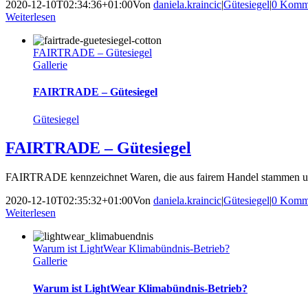
2020-12-10T02:34:36+01:00
Von
daniela.kraincic
|
Gütesiegel
|
0 Komm
Weiterlesen
FAIRTRADE ‒ Gütesiegel
Gallerie
FAIRTRADE ‒ Gütesiegel
Gütesiegel
FAIRTRADE ‒ Gütesiegel
FAIRTRADE kennzeichnet Waren, die aus fairem Handel stammen und be
2020-12-10T02:35:32+01:00
Von
daniela.kraincic
|
Gütesiegel
|
0 Komm
Weiterlesen
Warum ist LightWear Klimabündnis-Betrieb?
Gallerie
Warum ist LightWear Klimabündnis-Betrieb?