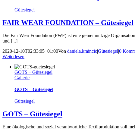
Gütesiegel
FAIR WEAR FOUNDATION ‒ Gütesiegel
Die Fair Wear Foundation (FWF) ist eine gemeinnützige Organisati
und [...]
2020-12-10T02:33:05+01:00
Von
daniela.kraincic
|
Gütesiegel
|
0 Komm
Weiterlesen
GOTS ‒ Gütesiegel
Gallerie
GOTS ‒ Gütesiegel
Gütesiegel
GOTS ‒ Gütesiegel
Eine ökologische und sozial verantwortliche Textilproduktion soll m