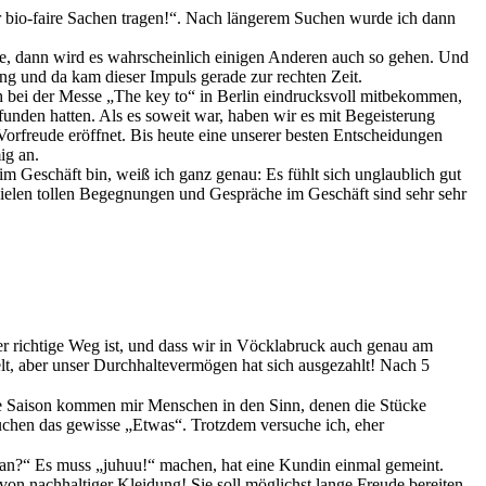
r bio-faire Sachen tragen!“. Nach längerem Suchen wurde ich dann
e, dann wird es wahrscheinlich einigen Anderen auch so gehen. Und
ung und da kam dieser Impuls gerade zur rechten Zeit.
ch bei der Messe „The key to“ in Berlin eindrucksvoll mitbekommen,
efunden hatten. Als es soweit war, haben wir es mit Begeisterung
Vorfreude eröffnet. Bis heute eine unserer besten Entscheidungen
ig an.
im Geschäft bin, weiß ich ganz genau: Es fühlt sich unglaublich gut
ielen tollen Begegnungen und Gespräche im Geschäft sind sehr sehr
er richtige Weg ist, und dass wir in Vöcklabruck auch genau am
felt, aber unser Durchhaltevermögen hat sich ausgezahlt! Nach 5
ste Saison kommen mir Menschen in den Sinn, denen die Stücke
uchen das gewisse „Etwas“. Trotzdem versuche ich, eher
h an?“ Es muss „juhuu!“ machen, hat eine Kundin einmal gemeint.
on nachhaltiger Kleidung! Sie soll möglichst lange Freude bereiten.