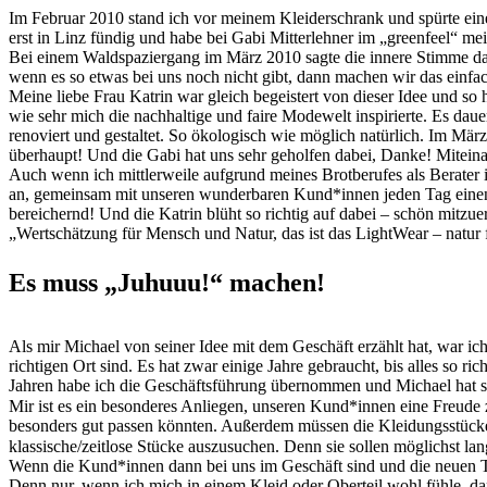
Im Februar 2010 stand ich vor meinem Kleiderschrank und spürte ein
erst in Linz fündig und habe bei Gabi Mitterlehner im „greenfeel“ mein
Bei einem Waldspaziergang im März 2010 sagte die innere Stimme da
wenn es so etwas bei uns noch nicht gibt, dann machen wir das einfac
Meine liebe Frau Katrin war gleich begeistert von dieser Idee und s
wie sehr mich die nachhaltige und faire Modewelt inspirierte. Es daue
renoviert und gestaltet. So ökologisch wie möglich natürlich. Im Mär
überhaupt! Und die Gabi hat uns sehr geholfen dabei, Danke! Miteinan
Auch wenn ich mittlerweile aufgrund meines Brotberufes als Berater in
an, gemeinsam mit unseren wunderbaren Kund*innen jeden Tag einen k
bereichernd! Und die Katrin blüht so richtig auf dabei – schön mitzue
„Wertschätzung für Mensch und Natur, das ist das LightWear – natur f
Es muss „Juhuuu!“ machen!
Als mir Michael von seiner Idee mit dem Geschäft erzählt hat, war i
richtigen Ort sind. Es hat zwar einige Jahre gebraucht, bis alles so 
Jahren habe ich die Geschäftsführung übernommen und Michael hat s
Mir ist es ein besonderes Anliegen, unseren Kund*innen eine Freude
besonders gut passen könnten. Außerdem müssen die Kleidungsstücke 
klassische/zeitlose Stücke auszusuchen. Denn sie sollen möglichst l
Wenn die Kund*innen dann bei uns im Geschäft sind und die neuen Tei
Denn nur, wenn ich mich in einem Kleid oder Oberteil wohl fühle, dan