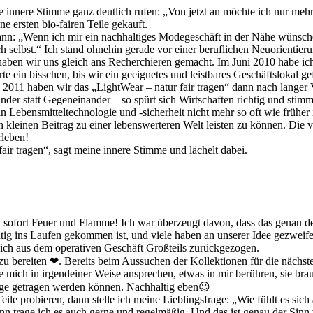
e innere Stimme ganz deutlich rufen: „Von jetzt an möchte ich nur meh
e ersten bio-fairen Teile gekauft.
nn: „Wenn ich mir ein nachhaltiges Modegeschäft in der Nähe wünsch
h selbst.“ Ich stand ohnehin gerade vor einer beruflichen Neuorientier
o haben wir uns gleich ans Recherchieren gemacht. Im Juni 2010 habe i
rte ein bisschen, bis wir ein geeignetes und leistbares Geschäftslokal g
z 2011 haben wir das „LightWear – natur fair tragen“ dann nach langer 
der statt Gegeneinander – so spürt sich Wirtschaften richtig und stimm
 Lebensmitteltechnologie und -sicherheit nicht mehr so oft wie früher 
leinen Beitrag zu einer lebenswerteren Welt leisten zu können. Die v
rleben!
air tragen“, sagt meine innere Stimme und lächelt dabei.
ch sofort Feuer und Flamme! Ich war überzeugt davon, dass das genau d
richtig ins Laufen gekommen ist, und viele haben an unserer Idee gezwei
ich aus dem operativen Geschäft Großteils zurückgezogen.
 zu bereiten ❤. Bereits beim Aussuchen der Kollektionen für die näch
mich in irgendeiner Weise ansprechen, etwas in mir berühren, sie bra
ange getragen werden können. Nachhaltig eben😉
le probieren, dann stelle ich meine Lieblingsfrage: „Wie fühlt es sic
n trage ich es auch gerne und regelmäßig. Und das ist genau der Sinn v