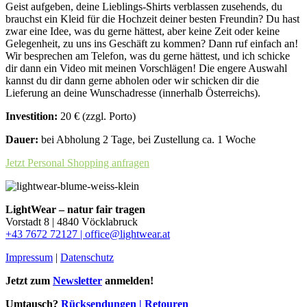
Geist aufgeben, deine Lieblings-Shirts verblassen zusehends, du
brauchst ein Kleid für die Hochzeit deiner besten Freundin? Du hast
zwar eine Idee, was du gerne hättest, aber keine Zeit oder keine
Gelegenheit, zu uns ins Geschäft zu kommen? Dann ruf einfach an!
Wir besprechen am Telefon, was du gerne hättest, und ich schicke
dir dann ein Video mit meinen Vorschlägen! Die engere Auswahl
kannst du dir dann gerne abholen oder wir schicken dir die
Lieferung an deine Wunschadresse (innerhalb Österreichs).
Investition:
20 € (zzgl. Porto)
Dauer:
bei Abholung 2 Tage, bei Zustellung ca. 1 Woche
Jetzt Personal Shopping anfragen
LightWear – natur fair tragen
Vorstadt 8 | 4840 Vöcklabruck
+43 7672 72127 |
office@lightwear.at
Impressum
|
Datenschutz
Jetzt zum
Newsletter
anmelden!
Umtausch?
Rücksendungen | Retouren