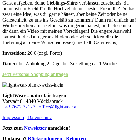
Geist aufgeben, deine Lieblings-Shirts verblassen zusehends, du
brauchst ein Kleid für die Hochzeit deiner besten Freundin? Du hast
zwar eine Idee, was du gerne hättest, aber keine Zeit oder keine
Gelegenheit, zu uns ins Geschäft zu kommen? Dann ruf einfach an!
Wir besprechen am Telefon, was du gerne hättest, und ich schicke
dir dann ein Video mit meinen Vorschlägen! Die engere Auswahl
kannst du dir dann gerne abholen oder wir schicken dir die
Lieferung an deine Wunschadresse (innerhalb Österreichs).
Investition:
20 € (zzgl. Porto)
Dauer:
bei Abholung 2 Tage, bei Zustellung ca. 1 Woche
Jetzt Personal Shopping anfragen
LightWear – natur fair tragen
Vorstadt 8 | 4840 Vöcklabruck
+43 7672 72127 |
office@lightwear.at
Impressum
|
Datenschutz
Jetzt zum
Newsletter
anmelden!
Umtausch?
Rücksendungen | Retouren