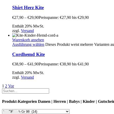
Shirt Herz Kite
€
27,90
–
€
29,90
Preisspanne: €27,90 bis €29,90
Enthält 20% MwSt.
zzgl.
Versand
Warenkorb ansehen
Ausführung wählen
Dieses Produkt weist mehrere Varianten a
Cordhemd Kite
€
38,90
–
€
41,90
Preisspanne: €38,90 bis €41,90
Enthält 20% MwSt.
zzgl.
Versand
1
2
Vor
Produkt-Kategorien Damen | Herren | Babys | Kinder | Gutschei