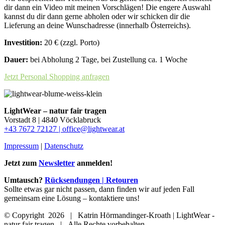
dir dann ein Video mit meinen Vorschlägen! Die engere Auswahl
kannst du dir dann gerne abholen oder wir schicken dir die
Lieferung an deine Wunschadresse (innerhalb Österreichs).
Investition:
20 € (zzgl. Porto)
Dauer:
bei Abholung 2 Tage, bei Zustellung ca. 1 Woche
Jetzt Personal Shopping anfragen
LightWear – natur fair tragen
Vorstadt 8 | 4840 Vöcklabruck
+43 7672 72127 |
office@lightwear.at
Impressum
|
Datenschutz
Jetzt zum
Newsletter
anmelden!
Umtausch?
Rücksendungen | Retouren
Sollte etwas gar nicht passen, dann finden wir auf jeden Fall
gemeinsam eine Lösung ‒ kontaktiere uns!
© Copyright
2026 | Katrin Hörmandinger-Kroath | LightWear -
natur fair tragen | Alle Rechte vorbehalten