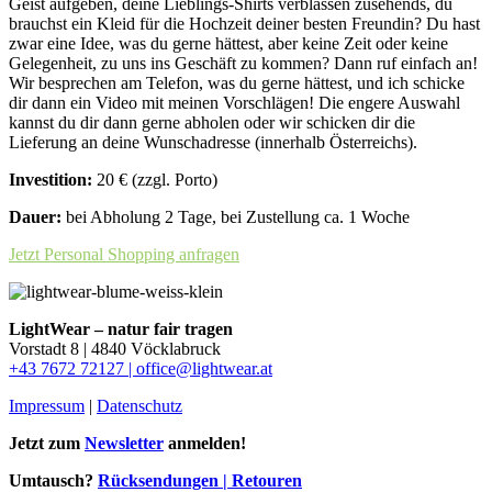
Geist aufgeben, deine Lieblings-Shirts verblassen zusehends, du
brauchst ein Kleid für die Hochzeit deiner besten Freundin? Du hast
zwar eine Idee, was du gerne hättest, aber keine Zeit oder keine
Gelegenheit, zu uns ins Geschäft zu kommen? Dann ruf einfach an!
Wir besprechen am Telefon, was du gerne hättest, und ich schicke
dir dann ein Video mit meinen Vorschlägen! Die engere Auswahl
kannst du dir dann gerne abholen oder wir schicken dir die
Lieferung an deine Wunschadresse (innerhalb Österreichs).
Investition:
20 € (zzgl. Porto)
Dauer:
bei Abholung 2 Tage, bei Zustellung ca. 1 Woche
Jetzt Personal Shopping anfragen
LightWear – natur fair tragen
Vorstadt 8 | 4840 Vöcklabruck
+43 7672 72127 |
office@lightwear.at
Impressum
|
Datenschutz
Jetzt zum
Newsletter
anmelden!
Umtausch?
Rücksendungen | Retouren