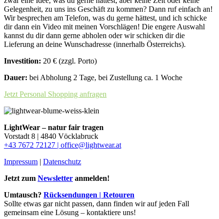
zwar eine Idee, was du gerne hättest, aber keine Zeit oder keine
Gelegenheit, zu uns ins Geschäft zu kommen? Dann ruf einfach an!
Wir besprechen am Telefon, was du gerne hättest, und ich schicke
dir dann ein Video mit meinen Vorschlägen! Die engere Auswahl
kannst du dir dann gerne abholen oder wir schicken dir die
Lieferung an deine Wunschadresse (innerhalb Österreichs).
Investition:
20 € (zzgl. Porto)
Dauer:
bei Abholung 2 Tage, bei Zustellung ca. 1 Woche
Jetzt Personal Shopping anfragen
LightWear – natur fair tragen
Vorstadt 8 | 4840 Vöcklabruck
+43 7672 72127 |
office@lightwear.at
Impressum
|
Datenschutz
Jetzt zum
Newsletter
anmelden!
Umtausch?
Rücksendungen | Retouren
Sollte etwas gar nicht passen, dann finden wir auf jeden Fall
gemeinsam eine Lösung ‒ kontaktiere uns!