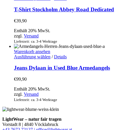
gewählt
Produkt
werden
weist
T-Shirt Stockholm Abbey Road Dedicated
mehrere
Varianten
€
39,90
auf.
Die
Enthält 20% MwSt.
Optionen
zzgl.
Versand
können
Lieferzeit: ca. 3-4 Werktage
auf
der
Warenkorb ansehen
Produktseite
Dieses
Ausführung wählen
/
Details
gewählt
Produkt
werden
weist
Jeans Dylaan in Used Blue Armedangels
mehrere
Varianten
€
99,90
auf.
Die
Enthält 20% MwSt.
Optionen
zzgl.
Versand
können
Lieferzeit: ca. 3-4 Werktage
auf
der
Produktseite
gewählt
LightWear – natur fair tragen
werden
Vorstadt 8 | 4840 Vöcklabruck
+43 7672 72127 |
office@lightwear.at