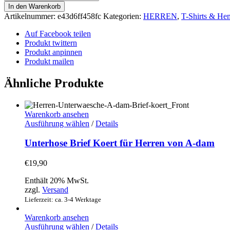
Shirt
In den Warenkorb
Stockholm
Artikelnummer:
e43d6ff458fc
Kategorien:
HERREN
,
T-Shirts & He
No
Hands
Auf Facebook teilen
DEDICATED
Produkt twittern
Menge
Produkt anpinnen
Produkt mailen
Ähnliche Produkte
Warenkorb ansehen
Dieses
Ausführung wählen
/
Details
Produkt
weist
Unterhose Brief Koert für Herren von A-dam
mehrere
Varianten
€
19,90
auf.
Die
Enthält 20% MwSt.
Optionen
zzgl.
Versand
können
Lieferzeit: ca. 3-4 Werktage
auf
der
Warenkorb ansehen
Produktseite
Dieses
Ausführung wählen
/
Details