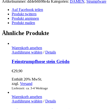
Artikelnummer:
dd4eb6b98e4a
Kategorien:
DAMEN
,
Strumpfware
Blutsgeschwister
Menge
Auf Facebook teilen
Produkt twittern
Produkt anpinnen
Produkt mailen
Ähnliche Produkte
Warenkorb ansehen
Dieses
Ausführung wählen
/
Details
Produkt
weist
Feinstrumpfhose stein Grödo
mehrere
Varianten
€
29,90
auf.
Die
Enthält 20% MwSt.
Optionen
zzgl.
Versand
können
Lieferzeit: ca. 3-4 Werktage
auf
der
Warenkorb ansehen
Produktseite
Dieses
Ausführung wählen
/
Details
gewählt
Produkt
werden