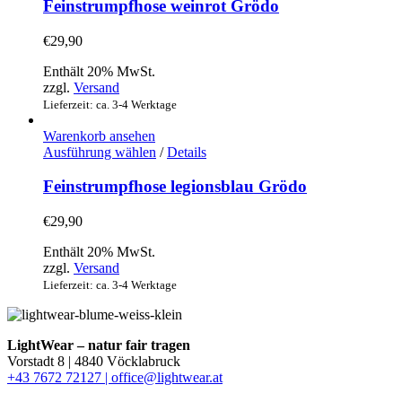
weist
Feinstrumpfhose weinrot Grödo
mehrere
Varianten
€
29,90
auf.
Die
Enthält 20% MwSt.
Optionen
zzgl.
Versand
können
Lieferzeit: ca. 3-4 Werktage
auf
der
Warenkorb ansehen
Produktseite
Dieses
Ausführung wählen
/
Details
gewählt
Produkt
werden
weist
Feinstrumpfhose legionsblau Grödo
mehrere
Varianten
€
29,90
auf.
Die
Enthält 20% MwSt.
Optionen
zzgl.
Versand
können
Lieferzeit: ca. 3-4 Werktage
auf
der
Produktseite
gewählt
LightWear – natur fair tragen
werden
Vorstadt 8 | 4840 Vöcklabruck
+43 7672 72127 |
office@lightwear.at