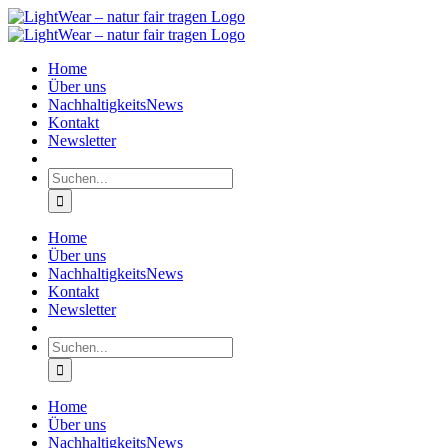
Zum
Inhalt
springen
Home
Über uns
NachhaltigkeitsNews
Kontakt
Newsletter
Suche
nach:
Home
Über uns
NachhaltigkeitsNews
Kontakt
Newsletter
Suche
nach:
Home
Über uns
NachhaltigkeitsNews