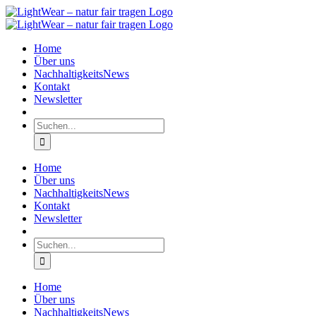
Zum
Inhalt
springen
Home
Über uns
NachhaltigkeitsNews
Kontakt
Newsletter
Suche
nach:
Home
Über uns
NachhaltigkeitsNews
Kontakt
Newsletter
Suche
nach:
Home
Über uns
NachhaltigkeitsNews