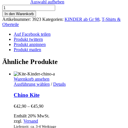
Auswahl aufheben
Shirt
Wal
In den Warenkorb
Kite
Artikelnummer:
3923
Kategorien:
KINDER ab Gr 98
,
T-Shirts &
Menge
Oberteile
Auf Facebook teilen
Produkt twittern
Produkt anpinnen
Produkt mailen
Ähnliche Produkte
Warenkorb ansehen
Dieses
Ausführung wählen
/
Details
Produkt
weist
Chino Kite
mehrere
Varianten
Preisspanne:
€
42,90
–
€
45,90
auf.
€42,90
Die
Enthält 20% MwSt.
bis
Optionen
zzgl.
Versand
€45,90
können
Lieferzeit: ca. 3-4 Werktage