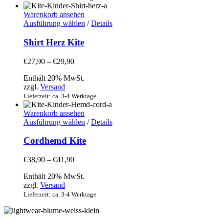
auf
der
Warenkorb ansehen
Produktseite
Dieses
Ausführung wählen
/
Details
gewählt
Produkt
werden
weist
Shirt Herz Kite
mehrere
Varianten
Preisspanne:
€
27,90
–
€
29,90
auf.
€27,90
Die
Enthält 20% MwSt.
bis
Optionen
zzgl.
Versand
€29,90
können
Lieferzeit: ca. 3-4 Werktage
auf
der
Warenkorb ansehen
Produktseite
Dieses
Ausführung wählen
/
Details
gewählt
Produkt
werden
weist
Cordhemd Kite
mehrere
Varianten
Preisspanne:
€
38,90
–
€
41,90
auf.
€38,90
Die
Enthält 20% MwSt.
bis
Optionen
zzgl.
Versand
€41,90
können
Lieferzeit: ca. 3-4 Werktage
auf
der
Produktseite