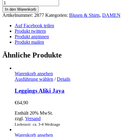
Shirt
Smilla
In den Warenkorb
Jaya
Artikelnummer:
2877
Kategorien:
Blusen & Shirts
,
DAMEN
Menge
Auf Facebook teilen
Produkt twittern
Produkt anpinnen
Produkt mailen
Ähnliche Produkte
Warenkorb ansehen
Dieses
Ausführung wählen
/
Details
Produkt
weist
Leggings Aliki Jaya
mehrere
Varianten
€
64,90
auf.
Die
Enthält 20% MwSt.
Optionen
zzgl.
Versand
können
Lieferzeit: ca. 3-4 Werktage
auf
der
Warenkorb ansehen