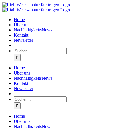
Zum
Inhalt
springen
Home
Über uns
NachhaltigkeitsNews
Kontakt
Newsletter
Suche
nach:
Home
Über uns
NachhaltigkeitsNews
Kontakt
Newsletter
Suche
nach:
Home
Über uns
NachhaltigkeitsNews