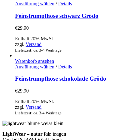
Produktseite
Dieses
Ausführung wählen
/
Details
gewählt
Produkt
werden
weist
Feinstrumpfhose schwarz Grödo
mehrere
Varianten
€
29,90
auf.
Die
Enthält 20% MwSt.
Optionen
zzgl.
Versand
können
Lieferzeit: ca. 3-4 Werktage
auf
der
Warenkorb ansehen
Produktseite
Dieses
Ausführung wählen
/
Details
gewählt
Produkt
werden
weist
Feinstrumpfhose schokolade Grödo
mehrere
Varianten
€
29,90
auf.
Die
Enthält 20% MwSt.
Optionen
zzgl.
Versand
können
Lieferzeit: ca. 3-4 Werktage
auf
der
Produktseite
gewählt
LightWear – natur fair tragen
werden
Vorstadt 8 | 4840 Vöcklabruck