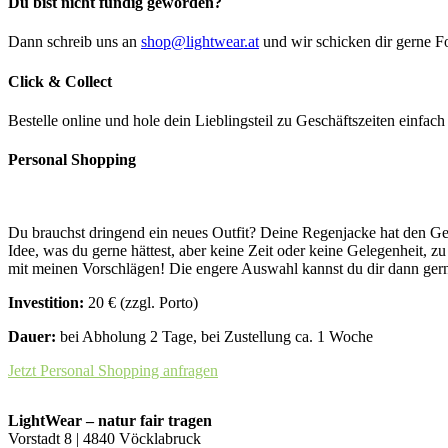
Du bist nicht fündig geworden?
Dann schreib uns an
shop@lightwear.at
und wir schicken dir gerne Fo
Click & Collect
Bestelle online und hole dein Lieblingsteil zu Geschäftszeiten einfac
Personal Shopping
Du brauchst dringend ein neues Outfit? Deine Regenjacke hat den Geis
Idee, was du gerne hättest, aber keine Zeit oder keine Gelegenheit, 
mit meinen Vorschlägen! Die engere Auswahl kannst du dir dann gerne
Investition:
20 € (zzgl. Porto)
Dauer:
bei Abholung 2 Tage, bei Zustellung ca. 1 Woche
Jetzt Personal Shopping anfragen
LightWear – natur fair tragen
Vorstadt 8 | 4840 Vöcklabruck