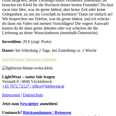
Geist aufgeben, deine Lieblings-Shirts verblassen zusehends, du
brauchst ein Kleid für die Hochzeit deiner besten Freundin? Du hast
zwar eine Idee, was du gerne hättest, aber keine Zeit oder keine
Gelegenheit, zu uns ins Geschäft zu kommen? Dann ruf einfach an!
Wir besprechen am Telefon, was du gerne hättest, und ich schicke
dir dann ein Video mit meinen Vorschlägen! Die engere Auswahl
kannst du dir dann gerne abholen oder wir schicken dir die
Lieferung an deine Wunschadresse (innerhalb Österreichs).
Investition:
20 € (zzgl. Porto)
Dauer:
bei Abholung 2 Tage, bei Zustellung ca. 1 Woche
Jetzt Personal Shopping anfragen
LightWear – natur fair tragen
Vorstadt 8 | 4840 Vöcklabruck
+43 7672 72127 |
office@lightwear.at
Impressum
|
Datenschutz
Jetzt zum
Newsletter
anmelden!
Umtausch?
Rücksendungen | Retouren