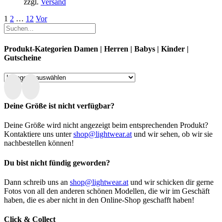
zzgl.
Versand
können
auf
1
2
…
12
Vor
der
Produktseite
gewählt
Produkt-Kategorien Damen | Herren | Babys | Kinder |
werden
Gutscheine
Deine Größe ist nicht verfügbar?
Deine Größe wird nicht angezeigt beim entsprechenden Produkt?
Kontaktiere uns unter
shop@lightwear.at
und wir sehen, ob wir sie
nachbestellen können!
Du bist nicht fündig geworden?
Dann schreib uns an
shop@lightwear.at
und wir schicken dir gerne
Fotos von all den anderen schönen Modellen, die wir im Geschäft
haben, die es aber nicht in den Online-Shop geschafft haben!
Click & Collect