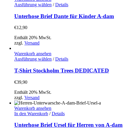
der
Dieses
Ausführung wählen
/
Details
Produktseite
Produkt
gewählt
weist
Unterhose Brief Dante für Kinder A-dam
werden
mehrere
Varianten
€
12,90
auf.
Die
Enthält 20% MwSt.
Optionen
zzgl.
Versand
können
auf
Warenkorb ansehen
der
Dieses
Ausführung wählen
/
Details
Produktseite
Produkt
gewählt
weist
T-Shirt Stockholm Trees DEDICATED
werden
mehrere
Varianten
€
39,90
auf.
Die
Enthält 20% MwSt.
Optionen
zzgl.
Versand
können
auf
Warenkorb ansehen
der
In den Warenkorb
/
Details
Produktseite
gewählt
Unterhose Brief Ursel für Herren von A-dam
werden