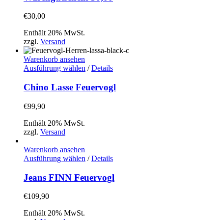
werden
€
30,00
Enthält 20% MwSt.
zzgl.
Versand
Warenkorb ansehen
Dieses
Ausführung wählen
/
Details
Produkt
weist
Chino Lasse Feuervogl
mehrere
Varianten
€
99,90
auf.
Die
Enthält 20% MwSt.
Optionen
zzgl.
Versand
können
auf
Warenkorb ansehen
der
Dieses
Ausführung wählen
/
Details
Produktseite
Produkt
gewählt
weist
Jeans FINN Feuervogl
werden
mehrere
Varianten
€
109,90
auf.
Die
Enthält 20% MwSt.
Optionen