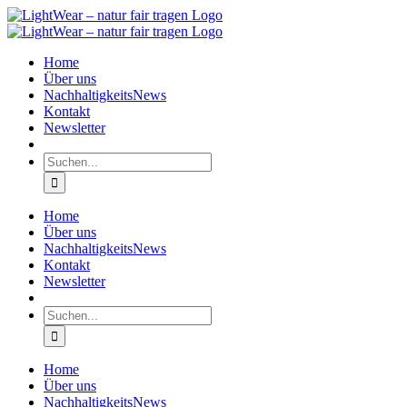
Zum
Inhalt
springen
Home
Über uns
NachhaltigkeitsNews
Kontakt
Newsletter
Suche
nach:
Home
Über uns
NachhaltigkeitsNews
Kontakt
Newsletter
Suche
nach:
Home
Über uns
NachhaltigkeitsNews