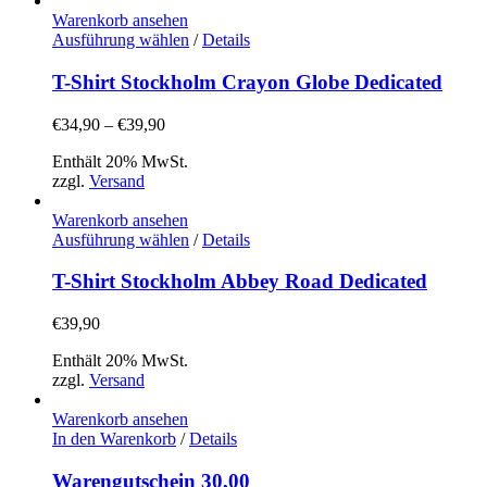
Warenkorb ansehen
Dieses
Ausführung wählen
/
Details
Produkt
weist
T-Shirt Stockholm Crayon Globe Dedicated
mehrere
Varianten
Preisspanne:
€
34,90
–
€
39,90
auf.
€34,90
Die
Enthält 20% MwSt.
bis
Optionen
zzgl.
Versand
€39,90
können
auf
Warenkorb ansehen
der
Dieses
Ausführung wählen
/
Details
Produktseite
Produkt
gewählt
weist
T-Shirt Stockholm Abbey Road Dedicated
werden
mehrere
Varianten
€
39,90
auf.
Die
Enthält 20% MwSt.
Optionen
zzgl.
Versand
können
auf
Warenkorb ansehen
der
In den Warenkorb
/
Details
Produktseite
gewählt
Warengutschein 30,00