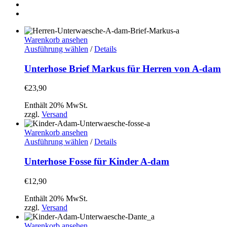
Warenkorb ansehen
Dieses
Ausführung wählen
/
Details
Produkt
weist
Unterhose Brief Markus für Herren von A-dam
mehrere
Varianten
€
23,90
auf.
Die
Enthält 20% MwSt.
Optionen
zzgl.
Versand
können
auf
Warenkorb ansehen
der
Dieses
Ausführung wählen
/
Details
Produktseite
Produkt
gewählt
weist
Unterhose Fosse für Kinder A-dam
werden
mehrere
Varianten
€
12,90
auf.
Die
Enthält 20% MwSt.
Optionen
zzgl.
Versand
können
auf
Warenkorb ansehen